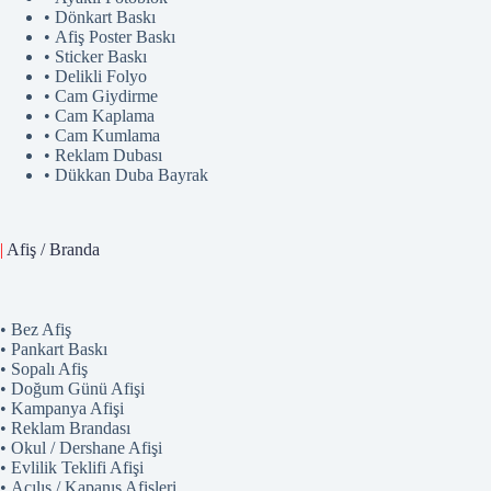
• Dönkart Baskı
• Afiş Poster Baskı
• Sticker Baskı
• Delikli Folyo
• Cam Giydirme
• Cam Kaplama
• Cam Kumlama
• Reklam Dubası
• Dükkan Duba Bayrak
|
Afiş / Branda
• Bez Afiş
• Pankart Baskı
• Sopalı Afiş
• Doğum Günü Afişi
• Kampanya Afişi
• Reklam Brandası
• Okul / Dershane Afişi
• Evlilik Teklifi Afişi
• Açılış / Kapanış Afişleri