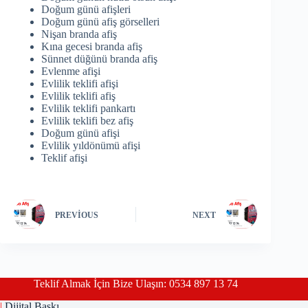
Doğum günü afişleri
Doğum günü afiş görselleri
Nişan branda afiş
Kına gecesi branda afiş
Sünnet düğünü branda afiş
Evlenme afişi
Evlilik teklifi afişi
Evlilik teklifi afiş
Evlilik teklifi pankartı
Evlilik teklifi bez afiş
Doğum günü afişi
Evlilik yıldönümü afişi
Teklif afişi
PREVIOUS
NEXT
Teklif Almak İçin Bize Ulaşın: 0534 897 13 74
|
Dijital Baskı