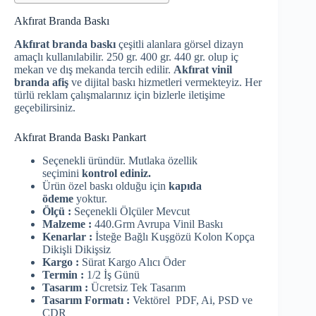
Akfırat Branda Baskı
Akfırat branda baskı
çeşitli alanlara görsel dizayn
amaçlı kullanılabilir. 250 gr. 400 gr. 440 gr. olup iç
mekan ve dış mekanda tercih edilir.
Akfırat vinil
branda afiş
ve dijital baskı hizmetleri vermekteyiz. Her
türlü reklam çalışmalarınız için bizlerle iletişime
geçebilirsiniz.
Akfırat Branda Baskı Pankart
Seçenekli üründür. Mutlaka özellik
seçimini
kontrol ediniz.
Ürün özel baskı olduğu için
kapıda
ödeme
yoktur.
Ölçü :
Seçenekli Ölçüler Mevcut
Malzeme :
440.Grm Avrupa Vinil Baskı
Kenarlar :
İsteğe Bağlı Kuşgözü Kolon Kopça
Dikişli Dikişsiz
Kargo :
Sürat Kargo Alıcı Öder
Termin :
1/2 İş Günü
Tasarım :
Ücretsiz Tek Tasarım
Tasarım Formatı :
Vektörel PDF, Ai, PSD ve
CDR