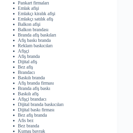
Pankart firmaları
Emlak afişi
Emlakçı kiralık afişi
Emlakçı satılık afiş
Balkon afişi
Balkon brandası
Branda afiş baskıları
Afiş baskı branda
Reklam baskıcıları
Afişçi
Afiş branda
Dijital afiş
Bez afiş
Brandacı
Baskılı branda
Afiş branda firması
Branda afiş baskı
Baskılı afiş
Afişçi brandacı
Dijital branda baskıcıları
Dijital baskı firması
Bez afiş branda
Afis bez
Bez branda
Kumaş bayrak