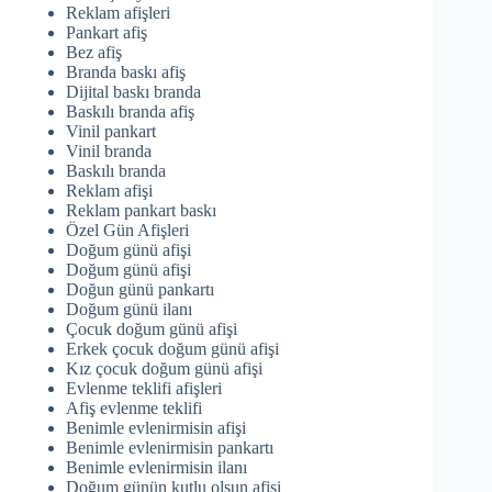
Reklam afişleri
Pankart afiş
Bez afiş
Branda baskı afiş
Dijital baskı branda
Baskılı branda afiş
Vinil pankart
Vinil branda
Baskılı branda
Reklam afişi
Reklam pankart baskı
Özel Gün Afişleri
Doğum günü afişi
Doğum günü afişi
Doğun günü pankartı
Doğum günü ilanı
Çocuk doğum günü afişi
Erkek çocuk doğum günü afişi
Kız çocuk doğum günü afişi
Evlenme teklifi afişleri
Afiş evlenme teklifi
Benimle evlenirmisin afişi
Benimle evlenirmisin pankartı
Benimle evlenirmisin ilanı
Doğum günün kutlu olsun afişi