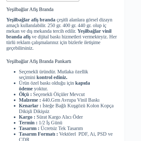
Yeşilbağlar Afiş Branda
Yeşilbağlar afiş branda
çeşitli alanlara görsel dizayn
amaçlı kullanılabilir. 250 gr. 400 gr. 440 gr. olup iç
mekan ve dış mekanda tercih edilir.
Yeşilbağlar vinil
branda afiş
ve dijital baskı hizmetleri vermekteyiz. Her
türlü reklam çalışmalarınız için bizlerle iletişime
geçebilirsiniz.
Yeşilbağlar Afiş Branda Pankartı
Seçenekli üründür. Mutlaka özellik
seçimini
kontrol ediniz.
Ürün özel baskı olduğu için
kapıda
ödeme
yoktur.
Ölçü :
Seçenekli Ölçüler Mevcut
Malzeme :
440.Grm Avrupa Vinil Baskı
Kenarlar :
İsteğe Bağlı Kuşgözü Kolon Kopça
Dikişli Dikişsiz
Kargo :
Sürat Kargo Alıcı Öder
Termin :
1/2 İş Günü
Tasarım :
Ücretsiz Tek Tasarım
Tasarım Formatı :
Vektörel PDF, Ai, PSD ve
CDR