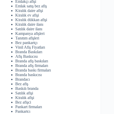
Emlakçı afişi
Emlak satış bez afiş
Kiralık daire afişi
Kiralık ev afişi
Kiralık dükkan afişi
Kiralık daire ilanı
Satılık daire ilanı
Kampanya afişleri
Tanıtım afişleri
Bez pankartçı
Vinil Afiş Fiyatları
Branda Baskıları
Afiş Baskıcısı
Branda afiş baskıları
Branda afiş firmaları
Branda baskı firmaları
Branda baskıcısı
Brandacı
Bez afiş
Baskılı branda
Satılık afişi
Kiralık afişi
Bez afişci
Pankart firmaları
Pankartcı