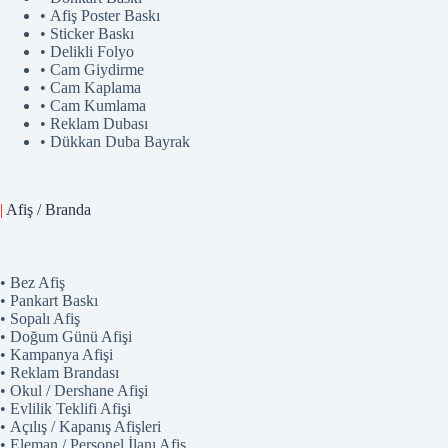
• Afiş Poster Baskı
• Sticker Baskı
• Delikli Folyo
• Cam Giydirme
• Cam Kaplama
• Cam Kumlama
• Reklam Dubası
• Dükkan Duba Bayrak
|
Afiş / Branda
• Bez Afiş
• Pankart Baskı
• Sopalı Afiş
• Doğum Günü Afişi
• Kampanya Afişi
• Reklam Brandası
• Okul / Dershane Afişi
• Evlilik Teklifi Afişi
• Açılış / Kapanış Afişleri
• Eleman / Personel İlanı Afiş