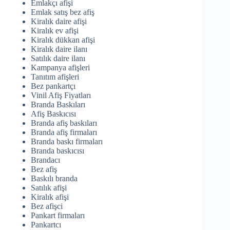
Emlakçı afişi
Emlak satış bez afiş
Kiralık daire afişi
Kiralık ev afişi
Kiralık dükkan afişi
Kiralık daire ilanı
Satılık daire ilanı
Kampanya afişleri
Tanıtım afişleri
Bez pankartçı
Vinil Afiş Fiyatları
Branda Baskıları
Afiş Baskıcısı
Branda afiş baskıları
Branda afiş firmaları
Branda baskı firmaları
Branda baskıcısı
Brandacı
Bez afiş
Baskılı branda
Satılık afişi
Kiralık afişi
Bez afişci
Pankart firmaları
Pankartcı