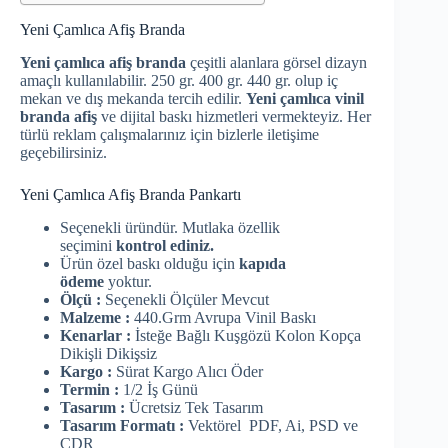
Yeni Çamlıca Afiş Branda
Yeni çamlıca afiş branda
çeşitli alanlara görsel dizayn
amaçlı kullanılabilir. 250 gr. 400 gr. 440 gr. olup iç
mekan ve dış mekanda tercih edilir.
Yeni çamlıca vinil
branda afiş
ve dijital baskı hizmetleri vermekteyiz. Her
türlü reklam çalışmalarınız için bizlerle iletişime
geçebilirsiniz.
Yeni Çamlıca Afiş Branda Pankartı
Seçenekli üründür. Mutlaka özellik
seçimini
kontrol ediniz.
Ürün özel baskı olduğu için
kapıda
ödeme
yoktur.
Ölçü :
Seçenekli Ölçüler Mevcut
Malzeme :
440.Grm Avrupa Vinil Baskı
Kenarlar :
İsteğe Bağlı Kuşgözü Kolon Kopça
Dikişli Dikişsiz
Kargo :
Sürat Kargo Alıcı Öder
Termin :
1/2 İş Günü
Tasarım :
Ücretsiz Tek Tasarım
Tasarım Formatı :
Vektörel PDF, Ai, PSD ve
CDR