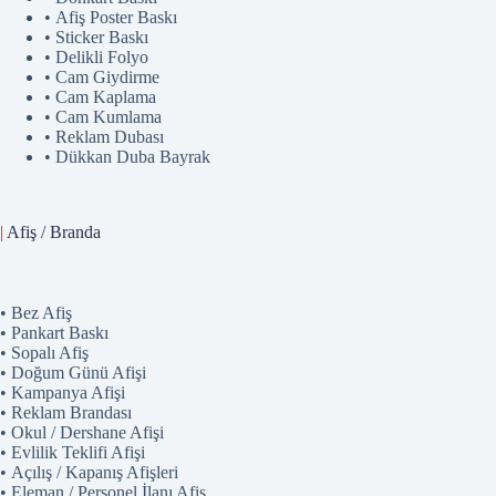
• Afiş Poster Baskı
• Sticker Baskı
• Delikli Folyo
• Cam Giydirme
• Cam Kaplama
• Cam Kumlama
• Reklam Dubası
• Dükkan Duba Bayrak
|
Afiş / Branda
• Bez Afiş
• Pankart Baskı
• Sopalı Afiş
• Doğum Günü Afişi
• Kampanya Afişi
• Reklam Brandası
• Okul / Dershane Afişi
• Evlilik Teklifi Afişi
• Açılış / Kapanış Afişleri
• Eleman / Personel İlanı Afiş