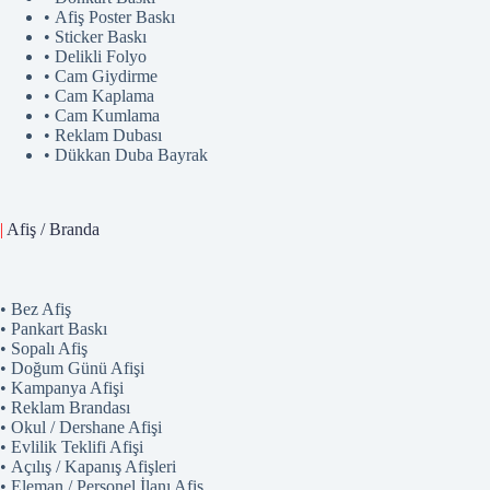
• Afiş Poster Baskı
• Sticker Baskı
• Delikli Folyo
• Cam Giydirme
• Cam Kaplama
• Cam Kumlama
• Reklam Dubası
• Dükkan Duba Bayrak
|
Afiş / Branda
• Bez Afiş
• Pankart Baskı
• Sopalı Afiş
• Doğum Günü Afişi
• Kampanya Afişi
• Reklam Brandası
• Okul / Dershane Afişi
• Evlilik Teklifi Afişi
• Açılış / Kapanış Afişleri
• Eleman / Personel İlanı Afiş