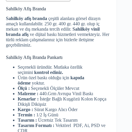
Sahilköy Afiş Branda
Sahilköy afiş branda
çeşitli alanlara görsel dizayn
amaçlı kullanılabilir. 250 gr. 400 gr. 440 gr. olup iç
mekan ve dış mekanda tercih edilir.
Sahilköy vinil
branda afiş
ve dijital baskı hizmetleri vermekteyiz. Her
türlü reklam çalışmalarınız için bizlerle iletişime
geçebilirsiniz.
Sahilköy Afiş Branda Pankartı
Seçenekli üründür. Mutlaka özellik
seçimini
kontrol ediniz.
Ürün özel baskı olduğu için
kapıda
ödeme
yoktur.
Ölçü :
Seçenekli Ölçüler Mevcut
Malzeme :
440.Grm Avrupa Vinil Baskı
Kenarlar :
İsteğe Bağlı Kuşgözü Kolon Kopça
Dikişli Dikişsiz
Kargo :
Sürat Kargo Alıcı Öder
Termin :
1/2 İş Günü
Tasarım :
Ücretsiz Tek Tasarım
Tasarım Formatı :
Vektörel PDF, Ai, PSD ve
CDR