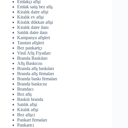
Emlakçı afişi
Emlak satış bez afiş
Kiralık daire afişi
Kiralık ev afişi
Kiralık dükkan afişi
Kiralık daire ilanı
Satılık daire ilanı
Kampanya afişleri
Tanıtım afişleri
Bez pankartçı
Vinil Afiş Fiyatları
Branda Baskıları
Afiş Baskıcısı
Branda afiş baskıları
Branda afiş firmaları
Branda baskı firmaları
Branda baskıcısı
Brandacı
Bez afiş
Baskılı branda
Satılık afişi
Kiralık afişi
Bez afişci
Pankart firmaları
Pankartcı