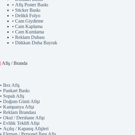
• Afiş Poster Baskı
• Sticker Baskı
• Delikli Folyo
• Cam Giydirme
• Cam Kaplama
• Cam Kumlama
• Reklam Dubası
• Dükkan Duba Bayrak
|
Afiş / Branda
• Bez Afiş
• Pankart Baskı
• Sopalı Afiş
• Doğum Günü Afişi
• Kampanya Afişi
• Reklam Brandası
• Okul / Dershane Afişi
• Evlilik Teklifi Afişi
• Açılış / Kapanış Afişleri
• Eleman / Personel İlanı Afiş