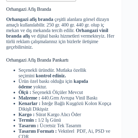
Orhangazi Afiş Branda
Orhangazi afiş branda
çeşitli alanlara görsel dizayn
amaçlı kullanılabilir. 250 gr. 400 gr. 440 gr. olup iç
mekan ve dış mekanda tercih edilir.
Orhangazi vinil
branda afiş
ve dijital baskı hizmetleri vermekteyiz. Her
türlü reklam çalışmalarınız için bizlerle iletişime
geçebilirsiniz.
Orhangazi Afiş Branda Pankartı
Seçenekli üründür. Mutlaka özellik
seçimini
kontrol ediniz.
Ürün özel baskı olduğu için
kapıda
ödeme
yoktur.
Ölçü :
Seçenekli Ölçüler Mevcut
Malzeme :
440.Grm Avrupa Vinil Baskı
Kenarlar :
İsteğe Bağlı Kuşgözü Kolon Kopça
Dikişli Dikişsiz
Kargo :
Sürat Kargo Alıcı Öder
Termin :
1/2 İş Günü
Tasarım :
Ücretsiz Tek Tasarım
Tasarım Formatı :
Vektörel PDF, Ai, PSD ve
CDR