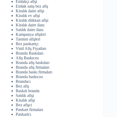
Emlakçı afişi
Emlak satış bez afiş
Kiralık daire afişi
Kiralık ev afişi
Kiralık dükkan afişi
Kiralık daire ilanı
Satılık daire ilanı
Kampanya afişleri
Tanıtım afişleri
Bez pankartçı
Vinil Afiş Fiyatları
Branda Baskıları
Afiş Baskıcısı
Branda afiş baskıları
Branda afiş firmaları
Branda baskı firmaları
Branda baskıcısı
Brandacı
Bez afiş
Baskılı branda
Satılık afişi
Kiralık afişi
Bez afişci
Pankart firmaları
Pankartcı