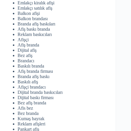
Emlakçı kiralık afişi
Emlakçı satılık afiş
Balkon afişi
Balkon brandası
Branda afiş baskıları
Afiş baskı branda
Reklam baskıcıları
Afişçi
Afiş branda
Dijital afiş
Bez afiş
Brandacı
Baskılı branda
Afiş branda firması
Branda afiş baskı
Baskılı afiş
Afişçi brandacı
Dijital branda baskıcıları
Dijital baskı firması
Bez afiş branda
Afis bez
Bez branda
Kumaş bayrak
Reklam afişleri
Pankart afiş