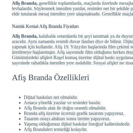
Afiş Branda,
genellikle toplantılarda, maçlarda üzerinde mesaj
levhalardır. Söylenmek istenilen yazılar, resimler net bir şekilde p
elde tutularak mesaj istenilen yere ulaşmaktadır. Genellikle maçlar
Namık Kemal Afiş Branda Fiyatları
Afiş Branda,
kalabalık ortamlarda bir şeyi tanıtmak ya da duyur
aracıdır. Aynı zamanda resimli duvar ilanları diye de bilinir. Diji
yapmak için kullanılır. Afiş 19. Yüzyılın başlarında film çekimi 
üretilmeye başlanmıştır. Afiş sayesinde film olduğunu herkes duy
Günümüzdeki afişleri Raşel kumaş üzerine dijital baskı uygulana
sayesinde rahatlıkla istenilen yere asılabilir. Sosyal afişler ise in
Afiş Branda Özellikleri
Dijital baskıları net olmalıdır.
Amaca yönelik yazılar ve resimler basılır.
Afiş Branda alan ile doğru orantılı olmalıdır.
Branda afiş üzerine ücretsiz grafik tasarımı yapıyoruz.
Tasarım onayı altıktan sonra üretim yapıyoruz.
Yapmış olduğumuz dijital baskılar fotoğraf kalitesindedir.
Afiş Brandaleri temizliği kolaydır.