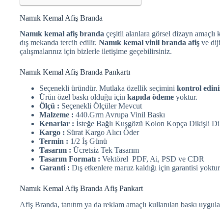
Namık Kemal Afiş Branda
Namık kemal afiş branda
çeşitli alanlara görsel dizayn amaçlı k
dış mekanda tercih edilir.
Namık kemal vinil branda afiş
ve dij
çalışmalarınız için bizlerle iletişime geçebilirsiniz.
Namık Kemal Afiş Branda Pankartı
Seçenekli üründür. Mutlaka özellik seçimini
kontrol edini
Ürün özel baskı olduğu için
kapıda ödeme
yoktur.
Ölçü :
Seçenekli Ölçüler Mevcut
Malzeme :
440.Grm Avrupa Vinil Baskı
Kenarlar :
İsteğe Bağlı Kuşgözü Kolon Kopça Dikişli Di
Kargo :
Sürat Kargo Alıcı Öder
Termin :
1/2 İş Günü
Tasarım :
Ücretsiz Tek Tasarım
Tasarım Formatı :
Vektörel PDF, Ai, PSD ve CDR
Garanti :
Dış etkenlere maruz kaldığı için garantisi yoktur
Namık Kemal Afiş Branda Afiş Pankart
Afiş Branda, tanıtım ya da reklam amaçlı kullanılan baskı uygula