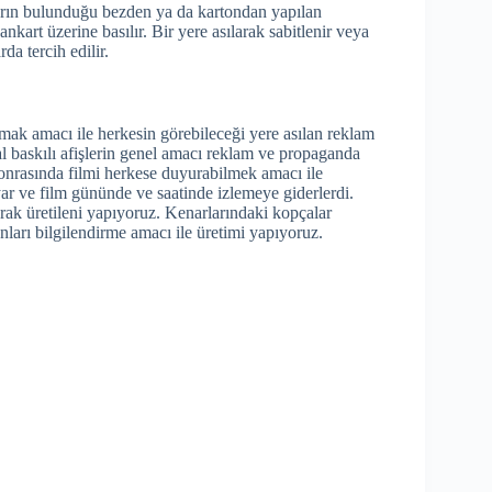
ların bulunduğu bezden ya da kartondan yapılan
ankart üzerine basılır. Bir yere asılarak sabitlenir veya
da tercih edilir.
mak amacı ile herkesin görebileceği yere asılan reklam
tal baskılı afişlerin genel amacı reklam ve propaganda
sonrasında filmi herkese duyurabilmek amacı ile
ar ve film gününde ve saatinde izlemeye giderlerdi.
rak üretileni yapıyoruz. Kenarlarındaki kopçalar
sanları bilgilendirme amacı ile üretimi yapıyoruz.