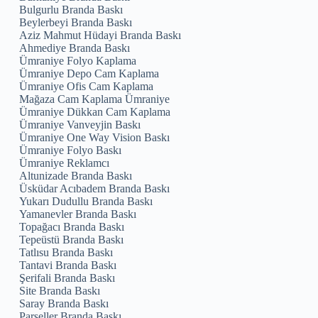
Bulgurlu Branda Baskı
Beylerbeyi Branda Baskı
Aziz Mahmut Hüdayi Branda Baskı
Ahmediye Branda Baskı
Ümraniye Folyo Kaplama
Ümraniye Depo Cam Kaplama
Ümraniye Ofis Cam Kaplama
Mağaza Cam Kaplama Ümraniye
Ümraniye Dükkan Cam Kaplama
Ümraniye Vanveyjin Baskı
Ümraniye One Way Vision Baskı
Ümraniye Folyo Baskı
Ümraniye Reklamcı
Altunizade Branda Baskı
Üsküdar Acıbadem Branda Baskı
Yukarı Dudullu Branda Baskı
Yamanevler Branda Baskı
Topağacı Branda Baskı
Tepeüstü Branda Baskı
Tatlısu Branda Baskı
Tantavi Branda Baskı
Şerifali Branda Baskı
Site Branda Baskı
Saray Branda Baskı
Parseller Branda Baskı