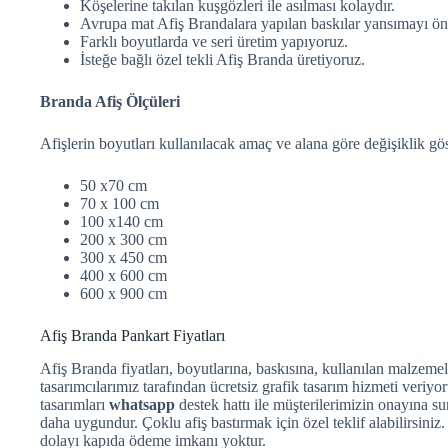
Köşelerine takılan kuşgözleri ile asılması kolaydır.
Avrupa mat Afiş Brandalara yapılan baskılar yansımayı önl
Farklı boyutlarda ve seri üretim yapıyoruz.
İsteğe bağlı özel tekli Afiş Branda üretiyoruz.
Branda Afiş Ölçüleri
Afişlerin boyutları kullanılacak amaç ve alana göre değişiklik gös
50 x70 cm
70 x 100 cm
100 x140 cm
200 x 300 cm
300 x 450 cm
400 x 600 cm
600 x 900 cm
Afiş Branda Pankart Fiyatları
Afiş Branda fiyatları, boyutlarına, baskısına, kullanılan malzemel
tasarımcılarımız tarafından ücretsiz grafik tasarım hizmeti veriyor
tasarımları
whatsapp
destek hattı ile müşterilerimizin onayına su
daha uygundur. Çoklu afiş bastırmak için özel teklif alabilirsiniz
dolayı kapıda ödeme imkanı yoktur.