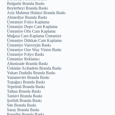
Bulgurlu Branda Baskı
Beylerbeyi Branda Baskı
Aziz Mahmut Hüdayi Branda Baskı
Ahmediye Branda Baskı
Ümraniye Folyo Kaplama
Ümraniye Depo Cam Kaplama
Ümraniye Ofis Cam Kaplama
Mağaza Cam Kaplama Ümraniye
Ümraniye Dükkan Cam Kaplama
Ümraniye Vanveyjin Baskı
Ümraniye One Way Vision Baskı
Ümraniye Folyo Baskı
Ümraniye Reklamcı
Altunizade Branda Baskı
Üsküdar Acıbadem Branda Baskı
Yukarı Dudullu Branda Baskı
Yamanevler Branda Baskı
Topağacı Branda Baskı
Tepeüstü Branda Baskı
Tatlısu Branda Baskı
Tantavi Branda Baskı
Şerifali Branda Baskı
Site Branda Baskı
Saray Branda Baskı
Parseller Branda Baskı