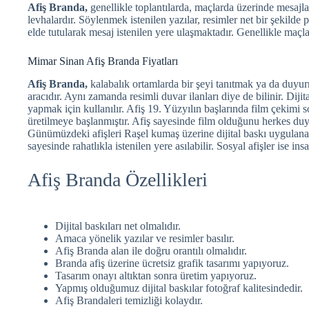
Afiş Branda,
genellikle toplantılarda, maçlarda üzerinde mesaj
levhalardır. Söylenmek istenilen yazılar, resimler net bir şekilde p
elde tutularak mesaj istenilen yere ulaşmaktadır. Genellikle maçlar
Mimar Sinan Afiş Branda Fiyatları
Afiş Branda,
kalabalık ortamlarda bir şeyi tanıtmak ya da duyur
aracıdır. Aynı zamanda resimli duvar ilanları diye de bilinir. Diji
yapmak için kullanılır. Afiş 19. Yüzyılın başlarında film çekimi 
üretilmeye başlanmıştır. Afiş sayesinde film olduğunu herkes duy
Günümüzdeki afişleri Raşel kumaş üzerine dijital baskı uygulana
sayesinde rahatlıkla istenilen yere asılabilir. Sosyal afişler ise in
Afiş Branda Özellikleri
Dijital baskıları net olmalıdır.
Amaca yönelik yazılar ve resimler basılır.
Afiş Branda alan ile doğru orantılı olmalıdır.
Branda afiş üzerine ücretsiz grafik tasarımı yapıyoruz.
Tasarım onayı altıktan sonra üretim yapıyoruz.
Yapmış olduğumuz dijital baskılar fotoğraf kalitesindedir.
Afiş Brandaleri temizliği kolaydır.