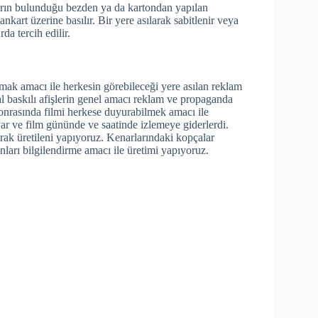
ların bulunduğu bezden ya da kartondan yapılan
ankart üzerine basılır. Bir yere asılarak sabitlenir veya
da tercih edilir.
mak amacı ile herkesin görebileceği yere asılan reklam
tal baskılı afişlerin genel amacı reklam ve propaganda
sonrasında filmi herkese duyurabilmek amacı ile
ar ve film gününde ve saatinde izlemeye giderlerdi.
rak üretileni yapıyoruz. Kenarlarındaki kopçalar
sanları bilgilendirme amacı ile üretimi yapıyoruz.