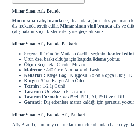
Mimar Sinan Afiş Branda
Mimar sinan afiş branda
çeşitli alanlara görsel dizayn amaçlı k
dış mekanda tercih edilir.
Mimar sinan vinil branda afiş
ve diji
çalışmalarınız için bizlerle iletişime geçebilirsiniz.
Mimar Sinan Afiş Branda Pankartı
Seçenekli üründür. Mutlaka özellik seçimini
kontrol edini
Ürün özel baskı olduğu için
kapıda ödeme
yoktur.
Ölçü :
Seçenekli Ölçüler Mevcut
Malzeme :
440.Grm Avrupa Vinil Baskı
Kenarlar :
İsteğe Bağlı Kuşgözü Kolon Kopça Dikişli Di
Kargo :
Sürat Kargo Alıcı Öder
Termin :
1/2 İş Günü
Tasarım :
Ücretsiz Tek Tasarım
Tasarım Formatı :
Vektörel PDF, Ai, PSD ve CDR
Garanti :
Dış etkenlere maruz kaldığı için garantisi yoktur
Mimar Sinan Afiş Branda Afiş Pankart
Afiş Branda, tanıtım ya da reklam amaçlı kullanılan baskı uygula