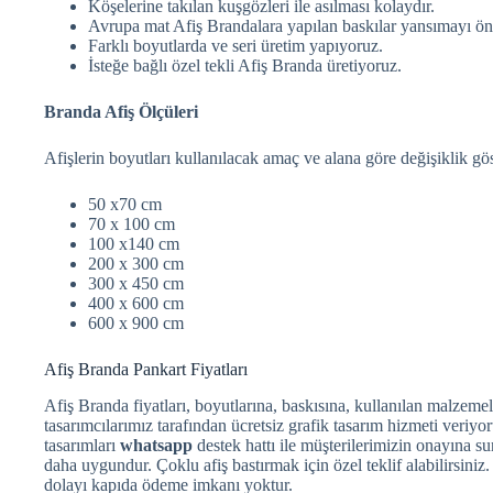
Köşelerine takılan kuşgözleri ile asılması kolaydır.
Avrupa mat Afiş Brandalara yapılan baskılar yansımayı önl
Farklı boyutlarda ve seri üretim yapıyoruz.
İsteğe bağlı özel tekli Afiş Branda üretiyoruz.
Branda Afiş Ölçüleri
Afişlerin boyutları kullanılacak amaç ve alana göre değişiklik gös
50 x70 cm
70 x 100 cm
100 x140 cm
200 x 300 cm
300 x 450 cm
400 x 600 cm
600 x 900 cm
Afiş Branda Pankart Fiyatları
Afiş Branda fiyatları, boyutlarına, baskısına, kullanılan malzemel
tasarımcılarımız tarafından ücretsiz grafik tasarım hizmeti veriyor
tasarımları
whatsapp
destek hattı ile müşterilerimizin onayına su
daha uygundur. Çoklu afiş bastırmak için özel teklif alabilirsiniz
dolayı kapıda ödeme imkanı yoktur.