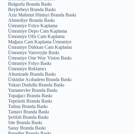
Bulgurlu Branda Baskı
Beylerbeyi Branda Baskı
Aziz Mahmut Hüdayi Branda Baskı
Ahmediye Branda Baskı
Ümraniye Folyo Kaplama
Ümraniye Depo Cam Kaplama
Ümraniye Ofis Cam Kaplama
Mağaza Cam Kaplama Ümraniye
Ümraniye Dükkan Cam Kaplama
Ümraniye Vanveyjin Baskı
Ümraniye One Way Vision Baskı
Ümraniye Folyo Baskı
Ümraniye Reklamcı
Altunizade Branda Baskı
Üsküdar Acıbadem Branda Baskı
Yukarı Dudullu Branda Baskı
Yamanevler Branda Baskı
Topağacı Branda Baskı
Tepeüstü Branda Baskı
Tatlısu Branda Baskı
Tantavi Branda Baskı
Şerifali Branda Baskı
Site Branda Baskı
Saray Branda Baskı
Parseller Branda Baskı