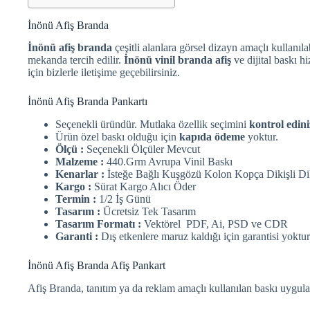
İnönü Afiş Branda
İnönü afiş branda
çeşitli alanlara görsel dizayn amaçlı kullanıla
mekanda tercih edilir.
İnönü vinil branda afiş
ve dijital baskı h
için bizlerle iletişime geçebilirsiniz.
İnönü Afiş Branda Pankartı
Seçenekli üründür. Mutlaka özellik seçimini
kontrol edini
Ürün özel baskı olduğu için
kapıda ödeme
yoktur.
Ölçü :
Seçenekli Ölçüler Mevcut
Malzeme :
440.Grm Avrupa Vinil Baskı
Kenarlar :
İsteğe Bağlı Kuşgözü Kolon Kopça Dikişli Di
Kargo :
Sürat Kargo Alıcı Öder
Termin :
1/2 İş Günü
Tasarım :
Ücretsiz Tek Tasarım
Tasarım Formatı :
Vektörel PDF, Ai, PSD ve CDR
Garanti :
Dış etkenlere maruz kaldığı için garantisi yoktur
İnönü Afiş Branda Afiş Pankart
Afiş Branda, tanıtım ya da reklam amaçlı kullanılan baskı uygula