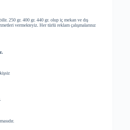
bilir. 250 gr. 400 gr. 440 gr. olup iç mekan ve dış
izmetleri vermekteyiz. Her türlü reklam çalışmalarınız
z.
kişsiz
.
masıdır.