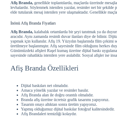
Afiş Branda,
genellikle toplantılarda, maçlarda üzerinde mesaj
levhalardır. Söylenmek istenilen yazılar, resimler net bir şekilde p
elde tutularak mesaj istenilen yere ulaşmaktadır. Genellikle maçlar
İnönü Afiş Branda Fiyatları
Afiş Branda,
kalabalık ortamlarda bir şeyi tanıtmak ya da duyur
aracıdır. Aynı zamanda resimli duvar ilanları diye de bilinir. Diji
yapmak için kullanılır. Afiş 19. Yüzyılın başlarında film çekimi 
üretilmeye başlanmıştır. Afiş sayesinde film olduğunu herkes duy
Günümüzdeki afişleri Raşel kumaş üzerine dijital baskı uygulana
sayesinde rahatlıkla istenilen yere asılabilir. Sosyal afişler ise in
Afiş Branda Özellikleri
Dijital baskıları net olmalıdır.
Amaca yönelik yazılar ve resimler basılır.
Afiş Branda alan ile doğru orantılı olmalıdır.
Branda afiş üzerine ücretsiz grafik tasarımı yapıyoruz.
Tasarım onayı altıktan sonra üretim yapıyoruz.
Yapmış olduğumuz dijital baskılar fotoğraf kalitesindedir.
Afiş Brandaleri temizliği kolaydır.