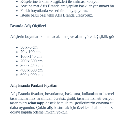
Köşelerine takılan kuşgözleri ile asılması kolaydır.
Avrupa mat Afiş Brandalara yapılan baskılar yansımayı önl
Farklı boyutlarda ve seri üretim yapıyoruz.
İsteğe bağlı özel tekli Afiş Branda üretiyoruz.
Branda Afiş Ölçüleri
Afişlerin boyutları kullanılacak amaç ve alana göre değişiklik gös
50 x70 cm
70 x 100 cm
100 x140 cm
200 x 300 cm
300 x 450 cm
400 x 600 cm
600 x 900 cm
Afiş Branda Pankart Fiyatları
Afiş Branda fiyatları, boyutlarına, baskısına, kullanılan malzemel
tasarımcılarımız tarafından ücretsiz grafik tasarım hizmeti veriyor
tasarımları
whatsapp
destek hattı ile müşterilerimizin onayına su
daha uygundur. Çoklu afiş bastırmak için özel teklif alabilirsiniz
dolayı kapıda ödeme imkanı yoktur.