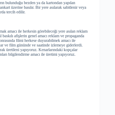
ların bulunduğu bezden ya da kartondan yapılan
ankart üzerine basılır. Bir yere asılarak sabitlenir veya
da tercih edilir.
mak amacı ile herkesin görebileceği yere asılan reklam
tal baskılı afişlerin genel amacı reklam ve propaganda
sonrasında filmi herkese duyurabilmek amacı ile
ar ve film gününde ve saatinde izlemeye giderlerdi.
rak üretileni yapıyoruz. Kenarlarındaki kopçalar
sanları bilgilendirme amacı ile üretimi yapıyoruz.