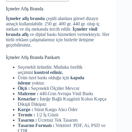
İçmeler Afiş Branda
İçmeler afiş branda
çeşitli alanlara görsel dizayn
amaçlı kullanılabilir. 250 gr. 400 gr. 440 gr. olup iç
mekan ve dış mekanda tercih edilir.
İçmeler vinil
branda afiş
ve dijital baskı hizmetleri vermekteyiz. Her
türlü reklam çalışmalarınız için bizlerle iletişime
geçebilirsiniz.
İçmeler Afiş Branda Pankartı
Seçenekli üründür. Mutlaka özellik
seçimini
kontrol ediniz.
Ürün özel baskı olduğu için
kapıda
ödeme
yoktur.
Ölçü :
Seçenekli Ölçüler Mevcut
Malzeme :
440.Grm Avrupa Vinil Baskı
Kenarlar :
İsteğe Bağlı Kuşgözü Kolon Kopça
Dikişli Dikişsiz
Kargo :
Sürat Kargo Alıcı Öder
Termin :
1/2 İş Günü
Tasarım :
Ücretsiz Tek Tasarım
Tasarım Formatı :
Vektörel PDF, Ai, PSD ve
CDR