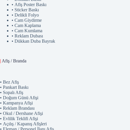
• Afiş Poster Baskı
• Sticker Baskı
• Delikli Folyo
• Cam Giydirme
• Cam Kaplama
• Cam Kumlama
• Reklam Dubası
• Dükkan Duba Bayrak
|
Afiş / Branda
• Bez Afiş
• Pankart Baskı
• Sopalı Afiş
• Doğum Günü Afişi
• Kampanya Afişi
• Reklam Brandası
• Okul / Dershane Afişi
• Evlilik Teklifi Afişi
• Açılış / Kapanış Afişleri
• Eleman / Personel İlanı Afiş