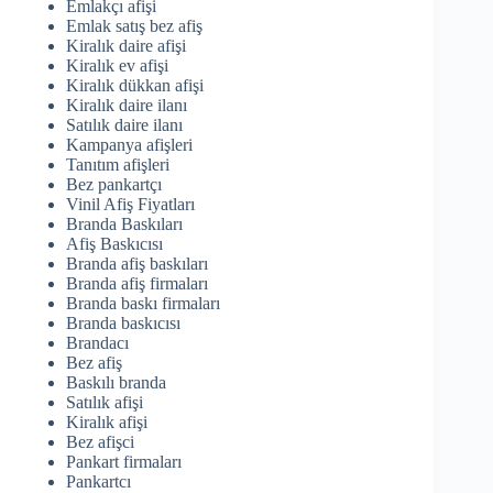
Emlakçı afişi
Emlak satış bez afiş
Kiralık daire afişi
Kiralık ev afişi
Kiralık dükkan afişi
Kiralık daire ilanı
Satılık daire ilanı
Kampanya afişleri
Tanıtım afişleri
Bez pankartçı
Vinil Afiş Fiyatları
Branda Baskıları
Afiş Baskıcısı
Branda afiş baskıları
Branda afiş firmaları
Branda baskı firmaları
Branda baskıcısı
Brandacı
Bez afiş
Baskılı branda
Satılık afişi
Kiralık afişi
Bez afişci
Pankart firmaları
Pankartcı