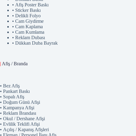
• Afiş Poster Baskı
• Sticker Baskı
• Delikli Folyo
• Cam Giydirme
• Cam Kaplama
• Cam Kumlama
• Reklam Dubası
• Dükkan Duba Bayrak
|
Afiş / Branda
• Bez Afiş
• Pankart Baskı
• Sopalı Afiş
• Doğum Günü Afişi
• Kampanya Afişi
• Reklam Brandası
• Okul / Dershane Afişi
• Evlilik Teklifi Afişi
• Açılış / Kapanış Afişleri
• Eleman / Personel İlanı Afiş