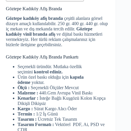
Göztepe Kadıköy Afiş Branda
Göztepe kadıköy afiş branda
çeşitli alanlara görsel
dizayn amaçlı kullanılabilir. 250 gr. 400 gr. 440 gr. olup
iç mekan ve dış mekanda tercih edilir.
Göztepe
kadıköy vinil branda afiş
ve dijital baskı hizmetleri
vermekteyiz. Her türlü reklam çalışmalarınız için
bizlerle iletişime geçebilirsiniz.
Göztepe Kadıköy Afiş Branda Pankartı
Seçenekli üründür. Mutlaka özellik
seçimini
kontrol ediniz.
Ürün özel baskı olduğu için
kapıda
ödeme
yoktur.
Ölçü :
Seçenekli Ölçüler Mevcut
Malzeme :
440.Grm Avrupa Vinil Baskı
Kenarlar :
İsteğe Bağlı Kuşgözü Kolon Kopça
Dikişli Dikişsiz
Kargo :
Sürat Kargo Alıcı Öder
Termin :
1/2 İş Günü
Tasarım :
Ücretsiz Tek Tasarım
Tasarım Formatı :
Vektörel PDF, Ai, PSD ve
CDR