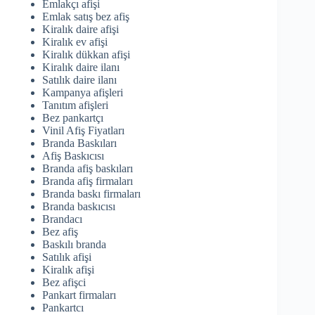
Emlakçı afişi
Emlak satış bez afiş
Kiralık daire afişi
Kiralık ev afişi
Kiralık dükkan afişi
Kiralık daire ilanı
Satılık daire ilanı
Kampanya afişleri
Tanıtım afişleri
Bez pankartçı
Vinil Afiş Fiyatları
Branda Baskıları
Afiş Baskıcısı
Branda afiş baskıları
Branda afiş firmaları
Branda baskı firmaları
Branda baskıcısı
Brandacı
Bez afiş
Baskılı branda
Satılık afişi
Kiralık afişi
Bez afişci
Pankart firmaları
Pankartcı