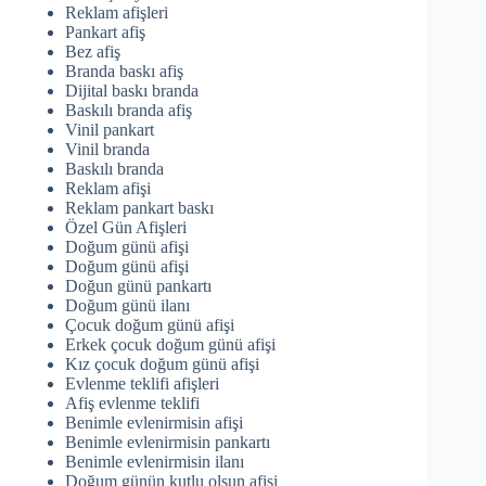
Reklam afişleri
Pankart afiş
Bez afiş
Branda baskı afiş
Dijital baskı branda
Baskılı branda afiş
Vinil pankart
Vinil branda
Baskılı branda
Reklam afişi
Reklam pankart baskı
Özel Gün Afişleri
Doğum günü afişi
Doğum günü afişi
Doğun günü pankartı
Doğum günü ilanı
Çocuk doğum günü afişi
Erkek çocuk doğum günü afişi
Kız çocuk doğum günü afişi
Evlenme teklifi afişleri
Afiş evlenme teklifi
Benimle evlenirmisin afişi
Benimle evlenirmisin pankartı
Benimle evlenirmisin ilanı
Doğum günün kutlu olsun afişi