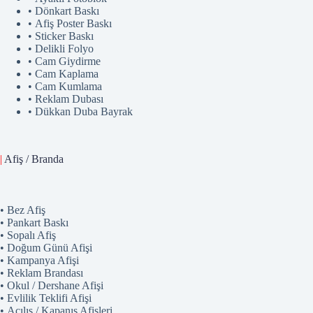
• Dönkart Baskı
• Afiş Poster Baskı
• Sticker Baskı
• Delikli Folyo
• Cam Giydirme
• Cam Kaplama
• Cam Kumlama
• Reklam Dubası
• Dükkan Duba Bayrak
|
Afiş / Branda
• Bez Afiş
• Pankart Baskı
• Sopalı Afiş
• Doğum Günü Afişi
• Kampanya Afişi
• Reklam Brandası
• Okul / Dershane Afişi
• Evlilik Teklifi Afişi
• Açılış / Kapanış Afişleri