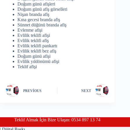
Doğum günü afişleri
Doğum günü afiş görselleri
Nişan branda afiş
Kına gecesi branda afiş
Sünnet düğünü branda afiş
Evlenme afişi
Evlilik teklifi afişi
Evlilik teklifi afiş
Evlilik teklifi pankartı
Evlilik teklifi bez afiş
Doğum günü afişi
Evlilik yıldönümü afişi
Teklif afişi
PREVIOUS
NEXT
Teklif Almak İçin Bize Ulaşın: 0534 897 13 74
|
Dijital Baskı