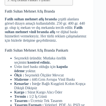
Afiş Branda Pankart Fiyatları
Fatih Sultan Mehmet Afiş Branda
Fatih sultan mehmet afiş branda
çeşitli alanlara
görsel dizayn amaçlı kullanılabilir. 250 gr. 400 gr. 440
gr. olup iç mekan ve dış mekanda tercih edilir.
Fatih
sultan mehmet vinil branda afiş
ve dijital baskı
hizmetleri vermekteyiz. Her türlü reklam çalışmalarınız
için bizlerle iletişime geçebilirsiniz.
Fatih Sultan Mehmet Afiş Branda Pankartı
Seçenekli üründür. Mutlaka özellik
seçimini
kontrol ediniz.
Ürün özel baskı olduğu için
kapıda
ödeme
yoktur.
Ölçü :
Seçenekli Ölçüler Mevcut
Malzeme :
440.Grm Avrupa Vinil Baskı
Kenarlar :
İsteğe Bağlı Kuşgözü Kolon Kopça
Dikişli Dikişsiz
Kargo :
Sürat Kargo Alıcı Öder
Termin :
1/2 İş Günü
Tasarım :
Ücretsiz Tek Tasarım
Tasarım Formatı :
Vektörel PDF, Ai, PSD ve