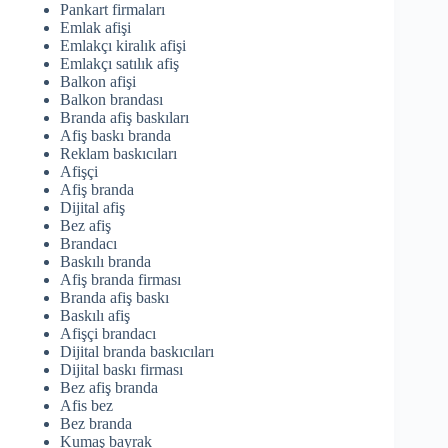
Pankart firmaları
Emlak afişi
Emlakçı kiralık afişi
Emlakçı satılık afiş
Balkon afişi
Balkon brandası
Branda afiş baskıları
Afiş baskı branda
Reklam baskıcıları
Afişçi
Afiş branda
Dijital afiş
Bez afiş
Brandacı
Baskılı branda
Afiş branda firması
Branda afiş baskı
Baskılı afiş
Afişçi brandacı
Dijital branda baskıcıları
Dijital baskı firması
Bez afiş branda
Afis bez
Bez branda
Kumaş bayrak