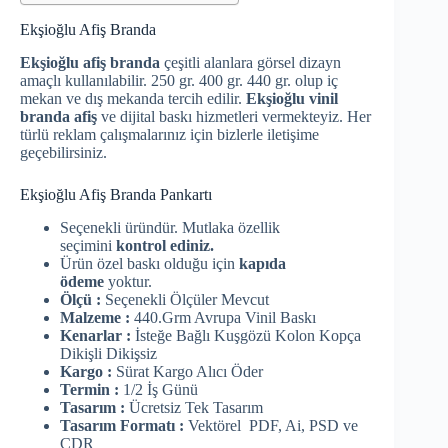
Ekşioğlu Afiş Branda
Ekşioğlu afiş branda
çeşitli alanlara görsel dizayn
amaçlı kullanılabilir. 250 gr. 400 gr. 440 gr. olup iç
mekan ve dış mekanda tercih edilir.
Ekşioğlu vinil
branda afiş
ve dijital baskı hizmetleri vermekteyiz. Her
türlü reklam çalışmalarınız için bizlerle iletişime
geçebilirsiniz.
Ekşioğlu Afiş Branda Pankartı
Seçenekli üründür. Mutlaka özellik
seçimini
kontrol ediniz.
Ürün özel baskı olduğu için
kapıda
ödeme
yoktur.
Ölçü :
Seçenekli Ölçüler Mevcut
Malzeme :
440.Grm Avrupa Vinil Baskı
Kenarlar :
İsteğe Bağlı Kuşgözü Kolon Kopça
Dikişli Dikişsiz
Kargo :
Sürat Kargo Alıcı Öder
Termin :
1/2 İş Günü
Tasarım :
Ücretsiz Tek Tasarım
Tasarım Formatı :
Vektörel PDF, Ai, PSD ve
CDR