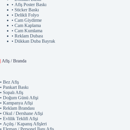
• Afiş Poster Baskı
• Sticker Baskı
• Delikli Folyo
• Cam Giydirme
• Cam Kaplama
• Cam Kumlama
• Reklam Dubası
• Dükkan Duba Bayrak
|
Afiş / Branda
• Bez Afiş
• Pankart Baskı
• Sopalı Afiş
• Doğum Günü Afişi
• Kampanya Afişi
• Reklam Brandası
• Okul / Dershane Afişi
• Evlilik Teklifi Afişi
• Açılış / Kapanış Afişleri
• Eleman / Personel İlanı Afiş