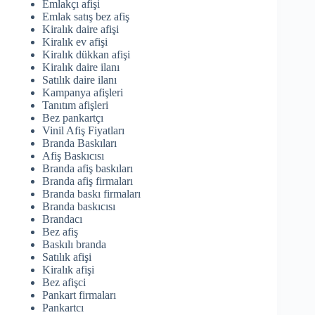
Emlakçı afişi
Emlak satış bez afiş
Kiralık daire afişi
Kiralık ev afişi
Kiralık dükkan afişi
Kiralık daire ilanı
Satılık daire ilanı
Kampanya afişleri
Tanıtım afişleri
Bez pankartçı
Vinil Afiş Fiyatları
Branda Baskıları
Afiş Baskıcısı
Branda afiş baskıları
Branda afiş firmaları
Branda baskı firmaları
Branda baskıcısı
Brandacı
Bez afiş
Baskılı branda
Satılık afişi
Kiralık afişi
Bez afişci
Pankart firmaları
Pankartcı