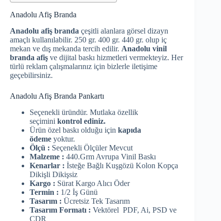
Anadolu Afiş Branda
Anadolu afiş branda
çeşitli alanlara görsel dizayn
amaçlı kullanılabilir. 250 gr. 400 gr. 440 gr. olup iç
mekan ve dış mekanda tercih edilir.
Anadolu vinil
branda afiş
ve dijital baskı hizmetleri vermekteyiz. Her
türlü reklam çalışmalarınız için bizlerle iletişime
geçebilirsiniz.
Anadolu Afiş Branda Pankartı
Seçenekli üründür. Mutlaka özellik
seçimini
kontrol ediniz.
Ürün özel baskı olduğu için
kapıda
ödeme
yoktur.
Ölçü :
Seçenekli Ölçüler Mevcut
Malzeme :
440.Grm Avrupa Vinil Baskı
Kenarlar :
İsteğe Bağlı Kuşgözü Kolon Kopça
Dikişli Dikişsiz
Kargo :
Sürat Kargo Alıcı Öder
Termin :
1/2 İş Günü
Tasarım :
Ücretsiz Tek Tasarım
Tasarım Formatı :
Vektörel PDF, Ai, PSD ve
CDR