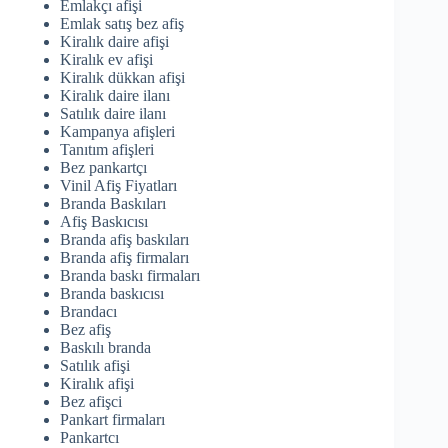
Emlakçı afişi
Emlak satış bez afiş
Kiralık daire afişi
Kiralık ev afişi
Kiralık dükkan afişi
Kiralık daire ilanı
Satılık daire ilanı
Kampanya afişleri
Tanıtım afişleri
Bez pankartçı
Vinil Afiş Fiyatları
Branda Baskıları
Afiş Baskıcısı
Branda afiş baskıları
Branda afiş firmaları
Branda baskı firmaları
Branda baskıcısı
Brandacı
Bez afiş
Baskılı branda
Satılık afişi
Kiralık afişi
Bez afişci
Pankart firmaları
Pankartcı