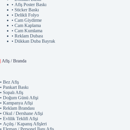
• Afiş Poster Baskı
• Sticker Baskı
• Delikli Folyo
• Cam Giydirme
• Cam Kaplama
• Cam Kumlama
• Reklam Dubası
• Dükkan Duba Bayrak
|
Afiş / Branda
• Bez Afiş
• Pankart Baskı
• Sopalı Afiş
• Doğum Günü Afişi
• Kampanya Afişi
• Reklam Brandası
• Okul / Dershane Afişi
• Evlilik Teklifi Afişi
• Açılış / Kapanış Afişleri
• Eleman / Personel İlanı Afiş