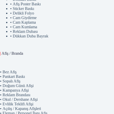
• Afiş Poster Baskı
• Sticker Baskı
• Delikli Folyo
• Cam Giydirme
• Cam Kaplama
• Cam Kumlama
• Reklam Dubası
• Dükkan Duba Bayrak
|
Afiş / Branda
• Bez Afiş
• Pankart Baskı
• Sopalı Afiş
• Doğum Günü Afişi
• Kampanya Afişi
• Reklam Brandası
• Okul / Dershane Afişi
• Evlilik Teklifi Afişi
• Açılış / Kapanış Afişleri
• Eleman / Personel İlanı Afiş