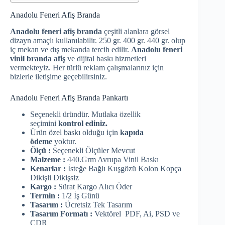
Anadolu Feneri Afiş Branda
Anadolu feneri afiş branda
çeşitli alanlara görsel
dizayn amaçlı kullanılabilir. 250 gr. 400 gr. 440 gr. olup
iç mekan ve dış mekanda tercih edilir.
Anadolu feneri
vinil branda afiş
ve dijital baskı hizmetleri
vermekteyiz. Her türlü reklam çalışmalarınız için
bizlerle iletişime geçebilirsiniz.
Anadolu Feneri Afiş Branda Pankartı
Seçenekli üründür. Mutlaka özellik
seçimini
kontrol ediniz.
Ürün özel baskı olduğu için
kapıda
ödeme
yoktur.
Ölçü :
Seçenekli Ölçüler Mevcut
Malzeme :
440.Grm Avrupa Vinil Baskı
Kenarlar :
İsteğe Bağlı Kuşgözü Kolon Kopça
Dikişli Dikişsiz
Kargo :
Sürat Kargo Alıcı Öder
Termin :
1/2 İş Günü
Tasarım :
Ücretsiz Tek Tasarım
Tasarım Formatı :
Vektörel PDF, Ai, PSD ve
CDR