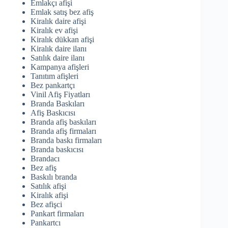
Emlakçı afişi
Emlak satış bez afiş
Kiralık daire afişi
Kiralık ev afişi
Kiralık dükkan afişi
Kiralık daire ilanı
Satılık daire ilanı
Kampanya afişleri
Tanıtım afişleri
Bez pankartçı
Vinil Afiş Fiyatları
Branda Baskıları
Afiş Baskıcısı
Branda afiş baskıları
Branda afiş firmaları
Branda baskı firmaları
Branda baskıcısı
Brandacı
Bez afiş
Baskılı branda
Satılık afişi
Kiralık afişi
Bez afişci
Pankart firmaları
Pankartcı