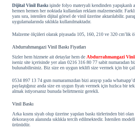
Dijital Vinil Baskı
işinde folyo materyali kendinden yapışkanlı 
hemen hemen her noktada kullanılan reklam malzemesidir. Farklı
yanı sıra, istenilen dijital görsel de vinil üzerine aktarılabilir. pa
uygulamalarında sıklıkla kullanılmaktadır.
Malzeme ölçüleri olarak piyasada 105, 160, 210 ve 320 cm’lik ölç
Abdurrahmangazi Vinil Baskı Fiyatları
Sizler hem hizmete ait detaylar hem de
Abdurrahmangazi Vinil
iseniz site içerisinde yer alan 0216 316 80 77 sabit numaradan biz
bulunabilirsiniz. Biz size en uygun teklifi size vermek için bir ç
0534 897 13 74 gsm numaramızdan bizi arayıp yada whatsapp’dan y
paylaştığınız anda size en uygun fiyatı vermek için hızlıca bir te
almak istiyorsanız bunuda belirtmeniz gerekli.
Vinil Baskı
Arka kısmı siyah olup üzerine yapılan baskı türlerinden biri olan
dekorasyon alanında sıklıkla tercih edilmektedir. İstenilen model
ürünüdür.