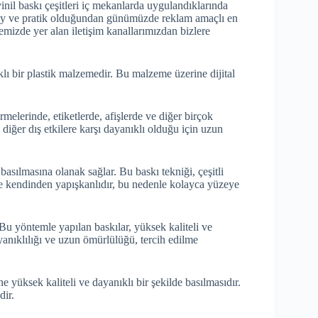
nil baskı çeşitleri iç mekanlarda uygulandıklarında
lay ve pratik olduğundan günümüzde reklam amaçlı en
temizde yer alan iletişim kanallarımızdan bizlere
klı bir plastik malzemedir. Bu malzeme üzerine dijital
rmelerinde, etiketlerde, afişlerde ve diğer birçok
diğer dış etkilere karşı dayanıklı olduğu için uzun
n basılmasına olanak sağlar. Bu baskı tekniği, çeşitli
kle kendinden yapışkanlıdır, bu nedenle kolayca yüzeye
. Bu yöntemle yapılan baskılar, yüksek kaliteli ve
yanıklılığı ve uzun ömürlülüğü, tercih edilme
 yüksek kaliteli ve dayanıklı bir şekilde basılmasıdır.
dir.