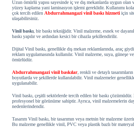
Uzun ömürlü yapısı sayesinde iç ve dış mekanlarda uygun olan vi
yüzey kaplama yani laminasyon işlemi gereklidir. Kullanımı ko
çok tercih edilen
Abdurrahmangazi vinil baskı hizmeti
için si
ulaşabilirsiniz.
Vinil baskı
, bir baskı tekniğidir. Vinil malzeme, esnek ve dayanı
baskı yapılır ve ardından kesici bir cihazla şekillendirilir.
Dijital Vinil baskı, genellikle dış mekan reklamlarında, araç giydi
reklam uygulamasında kullanılır. Vinil malzeme, suya, güneşe ve 
ömürlüdür.
Abdurrahmangazi vinil baskılar
, renkli ve detaylı tasarımları
boyutlarda ve şekillerde kullanılabilir. Vinil malzemeler genelli
uygulanabilir.
Vinil baskı, çeşitli sektörlerde tercih edilen bir baskı çözümüdür
profesyonel bir görünüme sahiptir. Ayrıca, vinil malzemelerin da
nedenlerindendir.
Tasarım Vinil baskı, bir tasarımın veya metnin bir malzeme üzerine
Bu malzeme genellikle vinil, PVC veya plastik bazlı bir materyal