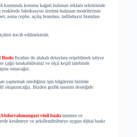
alt kısımında koruma kağıdı bulunan reklam sektöründe
 renklerde fabrikasyon üretimi bulunan modellerinin
rapet, asma cephe, açılış brandası, tadilattayız brandası
üleri tercih edilmektedir.
 Baskı
fiyatları ile alakalı detaylara erişebilmek istiyor
e çağrı bırakabilirsiniz ve ölçü keşifi talebinde
alışma sunacağız.
aptırmak istediğiniz işin bilgilerini bizimle
klif oluşturacağız. Bizden grafik tasarım desteğide
Abdurrahmangazi vinil baskı
tanıtımı ve
lerde kesilmeye ve şekillendirilmeye uygun dijital baskı