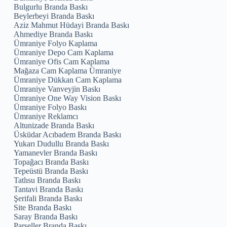
Bulgurlu Branda Baskı
Beylerbeyi Branda Baskı
Aziz Mahmut Hüdayi Branda Baskı
Ahmediye Branda Baskı
Ümraniye Folyo Kaplama
Ümraniye Depo Cam Kaplama
Ümraniye Ofis Cam Kaplama
Mağaza Cam Kaplama Ümraniye
Ümraniye Dükkan Cam Kaplama
Ümraniye Vanveyjin Baskı
Ümraniye One Way Vision Baskı
Ümraniye Folyo Baskı
Ümraniye Reklamcı
Altunizade Branda Baskı
Üsküdar Acıbadem Branda Baskı
Yukarı Dudullu Branda Baskı
Yamanevler Branda Baskı
Topağacı Branda Baskı
Tepeüstü Branda Baskı
Tatlısu Branda Baskı
Tantavi Branda Baskı
Şerifali Branda Baskı
Site Branda Baskı
Saray Branda Baskı
Parseller Branda Baskı